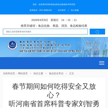
您好，欢迎来到河南省食品和盐业检验技术研究院
联系电话：0371-66081106
设为首页
|
加入收藏
2026年8月9日 星期日 14 ：15 ：12
推荐关键词：食品化验、果蔬、清洗、食品检验结果

豫检集团食检院有限公司
河南省食品和盐业检验技术研究院
(河南省粮油饲料产品质量监督检验中心)
国家市场监督管理总局重点实验室(食品安全快速检测与智慧监管技术)
Togg
当前所在页：
网站首页
>
知识之窗
>
食品安全常识
>
正文
navi
春节期间如何吃得安全又放
心？
听
河南省首席科普专家
刘智勇