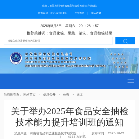
您好，欢迎来到河南省食品和盐业检验技术研究院
联系电话：0371-66081106
设为首页
|
加入收藏
2026年8月8日 星期六 20 ：28 ：57
推荐关键词：食品化验、果蔬、清洗、食品检验结果

豫检集团食检院有限公司
河南省食品和盐业检验技术研究院
(河南省粮油饲料产品质量监督检验中心)
国家市场监督管理总局重点实验室(食品安全快速检测与智慧监管技术)
Togg
当前所在页：
网站首页
>
信息公开
>
公告
>
正文
navi
关于举办2025年食品安全抽检
技术能力提升培训班的通知
消息来源：河南省食品和盐业检验技术研究院 | 发布时间： 2025-10-21
| 4364 次浏览